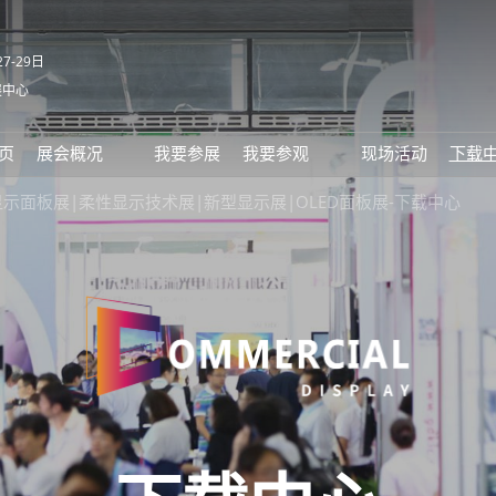
7-29日
展中心
E
页
展会概况
我要参展
我要参观
现场活动
下载
常见问题解答
特色展区
技术展|显示面板展|柔性显示技术展|新型显示展|OLED面板展-下载中心
展馆交通信息
住宿酒店
RX Connect 励展通