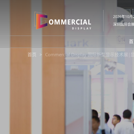
直
接
2026年10月2
跳
深圳国际会
转
至
内
首
容
首页
Commercial Display 国际新型显示