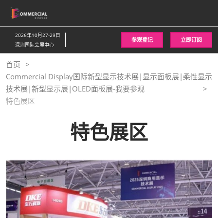
直
接
跳
2026年10月27-29日
参观登记
立即订阅
转
深圳国际会展中心
至
首页
内
Commercial Display国际新型显示技术展|显示面板展|柔性显示
容
技术展|新型显示展|OLED面板展-我要参观
特色展区
特色展区