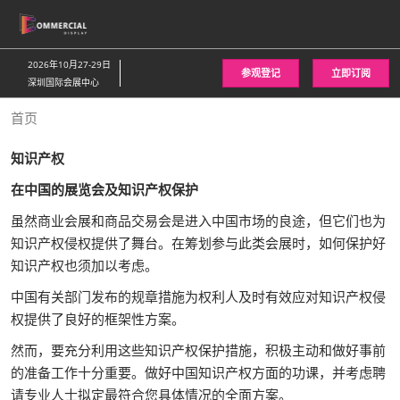
直
接
跳
2026年10月27-29日
参观登记
立即订阅
转
深圳国际会展中心
至
首页
内
容
知识产权
在中国的展览会及知识产权保护
虽然商业会展和商品交易会是进入中国市场的良途，但它们也为
知识产权侵权提供了舞台。在筹划参与此类会展时，如何保护好
知识产权也须加以考虑。
中国有关部门发布的规章措施为权利人及时有效应对知识产权侵
权提供了良好的框架性方案。
然而，要充分利用这些知识产权保护措施，积极主动和做好事前
的准备工作十分重要。做好中国知识产权方面的功课，并考虑聘
请专业人士拟定最符合您具体情况的全面方案。