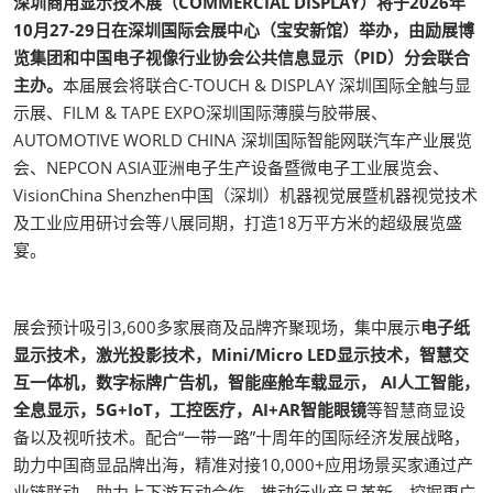
深圳商用显示技术展（COMMERCIAL DISPLAY）将于2026年
10月27-29日在深圳国际会展中心（宝安新馆）举办，由励展博
览集团和中国电子视像行业协会公共信息显示（PID）分会联合
主办。
本届展会将联合C-TOUCH & DISPLAY 深圳国际全触与显
示展、FILM & TAPE EXPO深圳国际薄膜与胶带展、
AUTOMOTIVE WORLD CHINA 深圳国际智能网联汽车产业展览
会、NEPCON ASIA亚洲电子生产设备暨微电子工业展览会、
VisionChina Shenzhen中国（深圳）机器视觉展暨机器视觉技术
及工业应用研讨会等八展同期，打造18万平方米的超级展览盛
宴。
展会预计吸引3,600多家展商及品牌齐聚现场，集中展示
电子纸
显示技术，激光投影技术，Mini/Micro LED显示技术，智慧交
互一体机，数字标牌广告机，智能座舱车载显示， AI人工智能，
全息显示，5G+IoT，工控医疗，AI+AR智能眼镜
等智慧商显设
备以及视听技术。配合“一带一路”十周年的国际经济发展战略，
助力中国商显品牌出海，精准对接10,000+应用场景买家通过产
业链联动，助力上下游互动合作，推动行业产品革新，挖掘更广