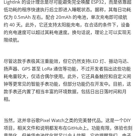
LightInk 的设计理念是尽可能避免完全唤醒 ESP32，而是依靠超
低功耗的程序快速执行后立即进入睡眠状态。据称，其每日功耗
仅为 0.5mAh 左右。配合 20mAh 的电池，单次充电即可续航
约 40 天。此外，它还支持太阳能充电，在合适的条件下，设备
的充电速度可以超过其耗电速度。换句话说，理论上可以实现无
限续航。
尽管这款手表极其注重能效，但它仍然支持LED 灯、振动马达、
扬声器、GPS 甚至 LoRa 通信等功能，不过开发者指出这些功能
耗电量较大，仅适合偶尔使用。此外，它还具备触控和自定义闹
钟等更常见的智能手表功能，但部分功能仍在开发中。目前，这
款手表还内置了相当丰富的环境数据，包括日出日落时间和月
相。
当然，这并非谷歌Pixel Watch之类的完美替代品。这是一个DIY
项目，相关文件和说明都发布在GitHub上。功能有限，体验也刻
意简化，但单凭电池优化就足以令人信服。它也提醒我们，电子