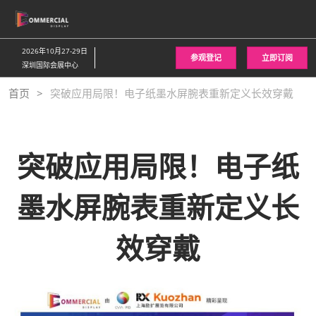
直
接
跳
2026年10月27-29日
参观登记
立即订阅
转
深圳国际会展中心
至
首页
突破应用局限！电子纸墨水屏腕表重新定义长效穿戴
内
容
突破应用局限！电子纸
墨水屏腕表重新定义长
效穿戴