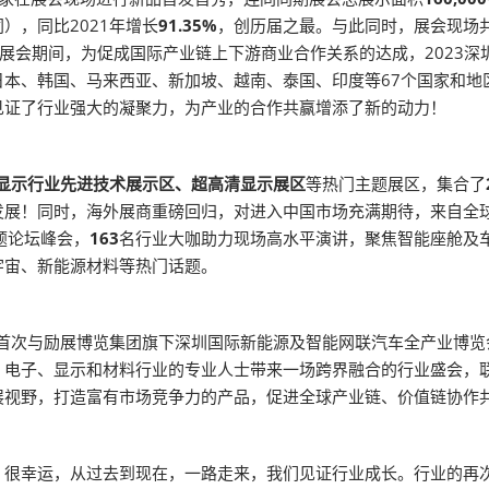
），同比2021年增长
91.35%
，创历届之最。与此同时，展会现场
展会期间，为促成国际产业链上下游商业合作关系的达成，2023深
日本、韩国、马来西亚、新加坡、越南、泰国、印度等67个国家和地
见证了行业强大的凝聚力，为产业的合作共赢增添了新的动力！
显示行业先进技术展示区、超高清显示展区
等热门主题展区，集合了
发展！同时，海外展商重磅回归，对进入中国市场充满期待，来自全
题论坛峰会，
163
名行业大咖助力现场高水平演讲，聚焦智能座舱及车载显
宇宙、新能源材料等热门话题。
展首次与励展博览集团旗下深圳国际新能源及智能网联汽车全产业博
、电子、显示和材料行业的专业人士带来一场跨界融合的行业盛会，
展视野，打造富有市场竞争力的产品，促进全球产业链、价值链协作
。很幸运，从过去到现在，一路走来，我们见证行业成长。行业的再次