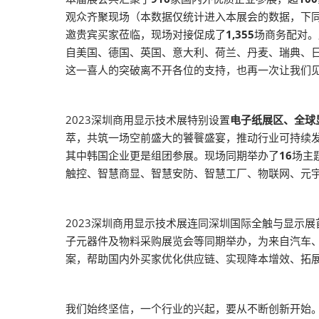
观众齐聚现场（本数据仅统计进入本展会的数据，下同
邀贵宾买家莅临，现场对接促成了
1,355
场商务配对。
自美国、德国、英国、意大利、荷兰、丹麦、瑞典、
这一喜人的突破离不开各位的支持，也再一次让我们
2023深圳商用显示技术展特别设置
电子纸展区、全球
萃，共筑一场空前盛大的饕餮盛宴，推动行业可持续
其中韩国企业更是组团参展。现场同期举办了
16
场主
触控、智慧商显、智慧安防、智慧工厂、物联网、元
2023深圳商用显示技术展连同深圳国际全触与显示
子元器件及物料采购展览会等同期举办，为来自汽车
案，帮助国内外买家优化供应链、实现降本增效、拓
我们始终坚信，一个行业的兴起，要从不断创新开始