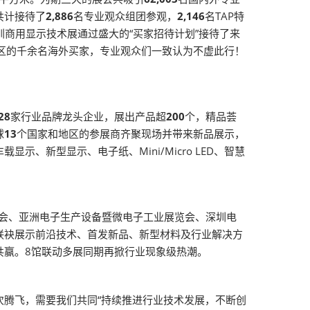
共计接待了
2,886
名专业观众组团参观，
2,146
名TAP特
圳商用显示技术展通过盛大的“买家招待计划”接待了来
区的千余名海外买家，专业观众们一致认为不虚此行！
28
家行业品牌龙头企业，展出产品超
200
个，精品荟
球
13
个国家和地区的参展商齐聚现场并带来新品展示，
示、新型显示、电子纸、Mini/Micro LED、智慧
览会、亚洲电子生产设备暨微电子工业展览会、深圳电
联袂展示前沿技术、首发新品、新型材料及行业解决方
共赢。8馆联动多展同期再掀行业现象级热潮。
腾飞，需要我们共同“持续推进行业技术发展，不断创