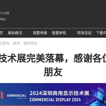
7-29日
展中心
E
页
展会概况
我要参展
我要参观
现场活动
下载
常见问题解答
特色展区
各位展商、嘉宾、媒体朋友
展馆交通信息
示技术展完美落幕，感谢
住宿酒店
RX Connect 励展通
朋友