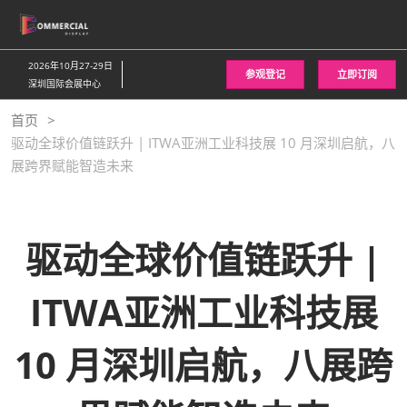
直
接
跳
2026年10月27-29日
参观登记
立即订阅
转
深圳国际会展中心
至
首页
内
驱动全球价值链跃升 | ITWA亚洲工业科技展 10 月深圳启航，八
容
展跨界赋能智造未来
驱动全球价值链跃升 |
ITWA亚洲工业科技展
10 月深圳启航，八展跨