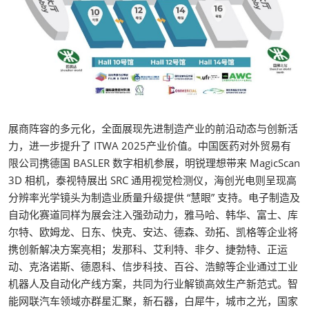
展商阵容的多元化，全面展现先进制造产业的前沿动态与创新活
力，进一步提升了 ITWA 2025产业价值。中国医药对外贸易有
限公司携德国 BASLER 数字相机参展，明锐理想带来 MagicScan
3D 相机，泰视特展出 SRC 通用视觉检测仪，海创光电则呈现高
分辨率光学镜头为制造业质量升级提供 “慧眼” 支持。电子制造及
自动化赛道同样为展会注入强劲动力，雅马哈、韩华、富士、库
尔特、欧姆龙、日东、快克、安达、德森、劲拓、凯格等企业将
携创新解决方案亮相；发那科、艾利特、非夕、捷勃特、正运
动、克洛诺斯、德恩科、信步科技、百谷、浩鲸等企业通过工业
机器人及自动化产线方案，共同为行业解锁高效生产新范式。智
能网联汽车领域亦群星汇聚，新石器，白犀牛，城市之光，国家