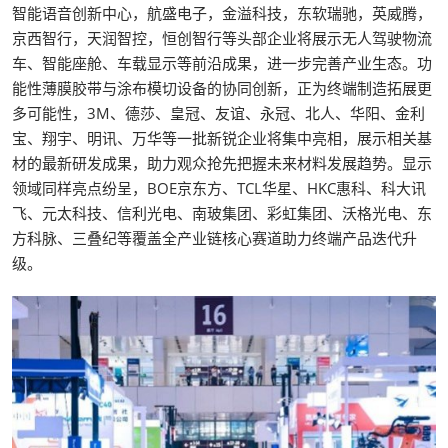
智能语音创新中心，航盛电子，金溢科技，东软瑞驰，英威腾，
京西智行，天润智控，恒创智行等头部企业将展示无人驾驶物流
车、智能座舱、车载显示等前沿成果，进一步完善产业生态。功
能性薄膜胶带与涂布模切设备的协同创新，正为终端制造拓展更
多可能性，3M、德莎、皇冠、友谊、永冠、北人、华阳、金利
宝、翔宇、明讯、万华等一批新锐企业将集中亮相，展示相关基
材的最新研发成果，助力观众抢先把握未来材料发展趋势。显示
领域同样亮点纷呈，BOE京东方、TCL华星、HKC惠科、科大讯
飞、元太科技、信利光电、南玻集团、彩虹集团、沃格光电、东
方科脉、三叠纪等覆盖全产业链核心赛道助力终端产品迭代升
级。