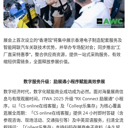
展会上首次设立的“香港馆”将集中展示香港电子制造配套服务及
智能网联汽车关联技术优势，并举办专场配对会；同步推出“工
厂直采特惠季”，整合供应商资源，提供一站式采购服务，有效
缩短供需链条，全面释放参展价值。
数字服务升级：励展通小程序赋能高效参展
数字经济时代，数字化赋能商业成功成为必然。面对海量展商信
息与有限观展时间，ITWA 2025 升级 “RX Connect 励展通” 小程
序，以「CS online在线客服」及「Colleqt乐集存」为核心覆盖
逛展全周期：「CS online在线客服」提供 24 小时即时答疑（含
参观咨询、现场活动、交通指引等）及中英双语服务，扫清全流
程疑问；「Colleqt乐集存」支持扫码存展商电子资料（永久留